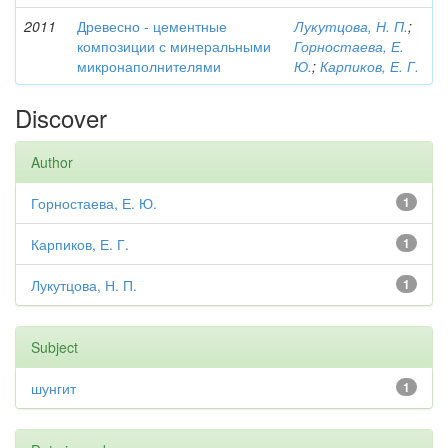
2011
Древесно - цементные
Лукутцова, Н. П.
;
композиции с минеральными
Горностаева, Е.
микронаполнителями
Ю.
;
Карпиков, Е. Г.
Discover
Author
Горностаева, Е. Ю.
1
Карпиков, Е. Г.
1
Лукутцова, Н. П.
1
Subject
шунгит
1