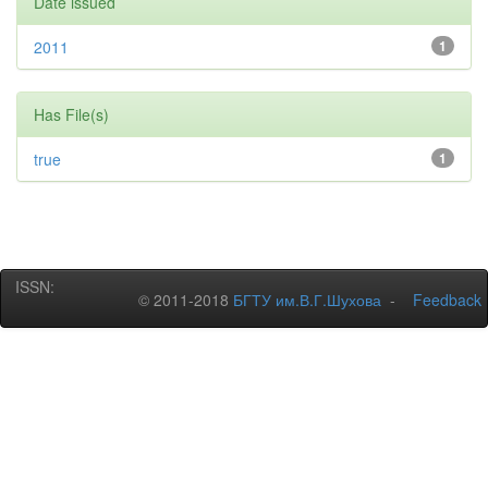
Date issued
2011
1
Has File(s)
true
1
ISSN:
© 2011-2018
БГТУ им.В.Г.Шухова
-
Feedback