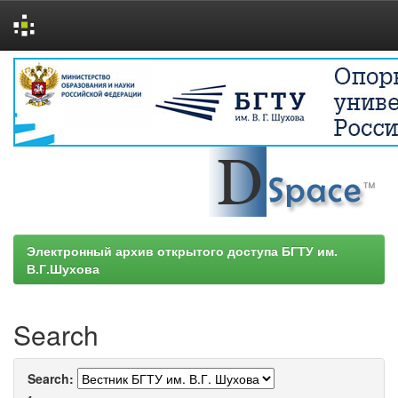
Skip
navigation
Электронный архив открытого доступа БГТУ им.
В.Г.Шухова
Search
Search: