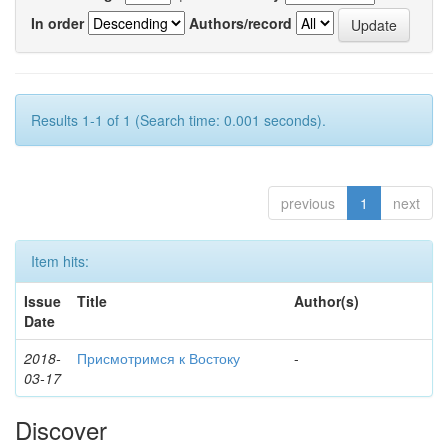
In order
Authors/record
Results 1-1 of 1 (Search time: 0.001 seconds).
previous
1
next
Item hits:
Issue
Title
Author(s)
Date
2018-
Присмотримся к Востоку
-
03-17
Discover