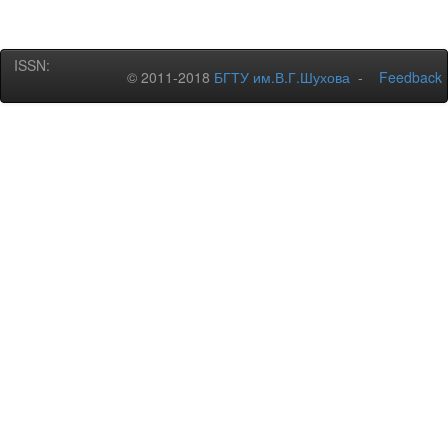
ISSN:
© 2011-2018
БГТУ им.В.Г.Шухова
-
Feedback