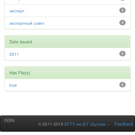
эксперт
1
экспертный совет
1
Date issued
2011
1
Has File(s)
true
1
ISSN:
© 2011-2018
БГТУ им.В.Г.Шухова
-
Feedback