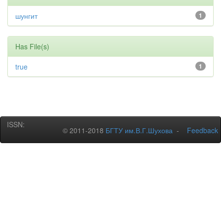
шунгит
1
Has File(s)
true
1
ISSN:
© 2011-2018
БГТУ им.В.Г.Шухова
-
Feedback