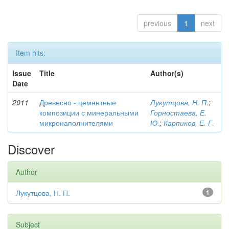
previous
1
next
Item hits:
Issue
Title
Author(s)
Date
2011
Древесно - цементные
Лукутцова, Н. П.
;
композиции с минеральными
Горностаева, Е.
микронаполнителями
Ю.
;
Карпиков, Е. Г.
Discover
Author
Лукутцова, Н. П.
1
Subject