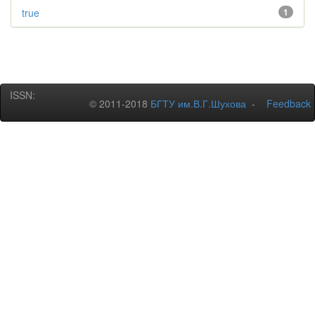
true
1
ISSN:
© 2011-2018
БГТУ им.В.Г.Шухова
-
Feedback