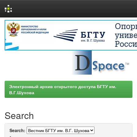
Skip
navigation
Электронный архив открытого доступа БГТУ им.
В.Г.Шухова
Search
Search: