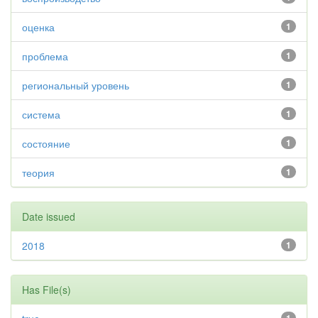
оценка
1
проблема
1
региональный уровень
1
система
1
состояние
1
теория
1
Date issued
2018
1
Has File(s)