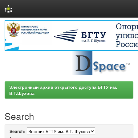
Skip
navigation
Электронный архив открытого доступа БГТУ им.
В.Г.Шухова
Search
Search: