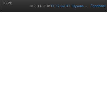
ISSN:
© 2011-2018
БГТУ им.В.Г.Шухова
-
Feedback