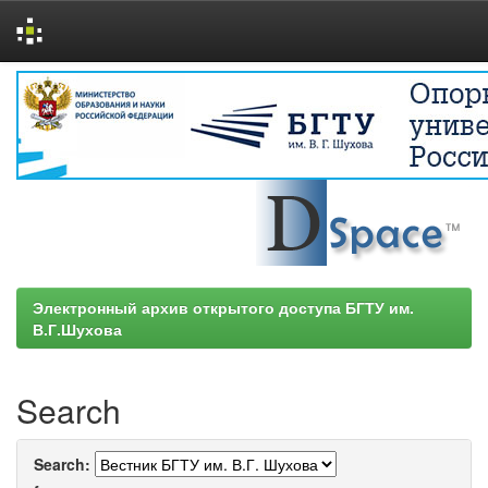
Skip
navigation
Электронный архив открытого доступа БГТУ им.
В.Г.Шухова
Search
Search: