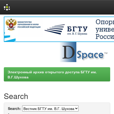
Skip
navigation
Электронный архив открытого доступа БГТУ им.
В.Г.Шухова
Search
Search: