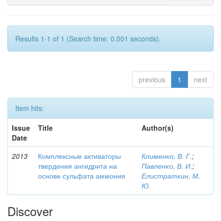
Results 1-1 of 1 (Search time: 0.001 seconds).
previous
1
next
Item hits:
Issue
Title
Author(s)
Date
2013
Комплексные активаторы
Клименко, В. Г.
;
твердения ангидрита на
Павленко, В. И.
;
основе сульфата аммония
Елистраткин, М.
Ю.
Discover