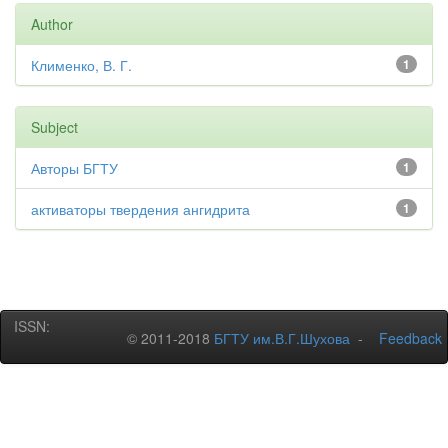
Author
Клименко, В. Г.
1
Subject
Авторы БГТУ
1
активаторы твердения ангидрита
1
ISSN:
© 2011-2018
БГТУ им.В.Г.Шухова
-
Feedback