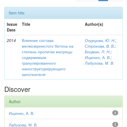
Item hits:
Issue
Title
Author(s)
Date
2014
Влияние состава
Огурцова, Ю. Н.
;
мелкозернистого бетона на
Строкова, В. В.
;
степень пропитки матрицы
Боцман, Л. Н.
;
содержимым
Ищенко, А. В.
;
гранулированного
Лабузова, М. В.
наноструктурирующего
заполнителя
Discover
Author
Ищенко, А. В.
1
Лабузова, М. В.
1