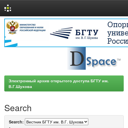
Skip
navigation
Электронный архив открытого доступа БГТУ им.
В.Г.Шухова
Search
Search: