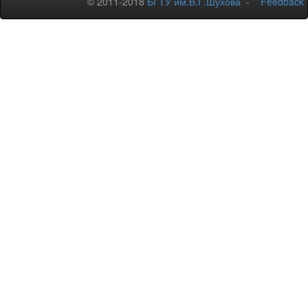
© 2011-2018
БГТУ им.В.Г.Шухова
-
Feedback