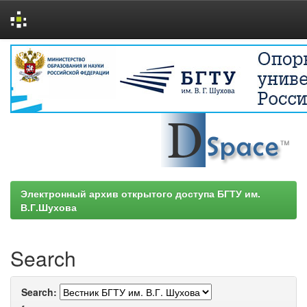
Skip
navigation
Электронный архив открытого доступа БГТУ им.
В.Г.Шухова
Search
Search: