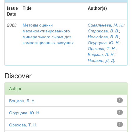
Issue
Title
Author(s)
Date
2023
Методы оценки
Сивальнева, М. Н.
;
механоактивированного
Строкова, В. В.
;
минерального сырья для
Нелюбова, В. В.
;
композиционных вяжущих
Огурцова, Ю. Н.
;
Орехова, Т. Н.
;
Боцман, Л. Н.
;
Нецвет, Д. Д.
Discover
Author
Боцман, Л. Н.
1
Огурцова, Ю. Н.
1
Орехова, Т. Н.
1