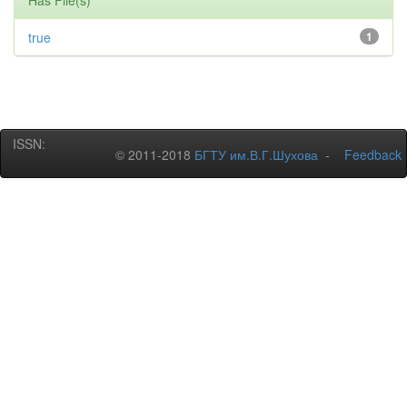
Has File(s)
true
1
ISSN:
© 2011-2018
БГТУ им.В.Г.Шухова
-
Feedback